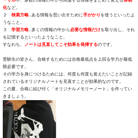
ーサル
や、多数の情報の中から関連する情報をまとめて覚える
体制
化
など。
２
検索方略
…ある情報を思い出すために
手がかり
を使うといったよ
うなこと。
３
学習方略
…多くの情報の中から
必要な情報だけ
を取り出し、それ
を記憶するといったようなこと。
すなわち、
ノートは見直してこそ効果を発揮する
のです。
受験生の皆さん、合格するためには合格最低点を上回る学力が最低
限必要です。
その学力を身につけるためには、何度も何度も覚えたいことが記録
されているオリジナルノートを見直すことが効果的なのです。
この夏、合格に結び付く「オリジナルメモリーノート」を作ってい
きましょう。