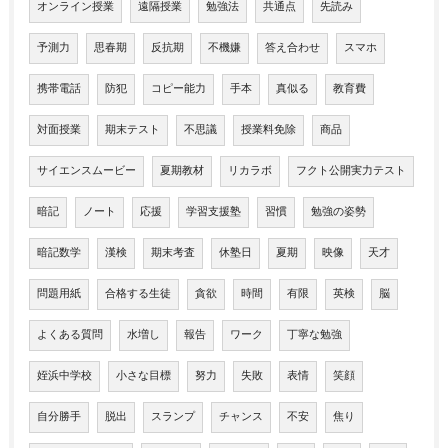
オンライン授業
遠隔授業
勉強法
共通点
先読み
予測力
思春期
反抗期
不機嫌
答え合わせ
スマホ
携帯電話
防犯
コピー能力
手本
真似る
教育費
対面授業
期末テスト
不思議
授業料免除
商品
サイエンスムービー
夏期教材
リカラボ
フクト公開実力テスト
暗記
ノート
応援
学習支援塾
習慣
勉強の姿勢
暗記数学
漢検
期末考査
休塾日
夏期
映像
天才
問題用紙
合格する生徒
貪欲
時間
有限
英検
脳
よくある質問
水増し
報告
ワーク
丁寧な勉強
姪浜中学校
小さな目標
努力
失敗
表情
笑顔
自分勝手
脱出
スランプ
チャンス
不安
焦り