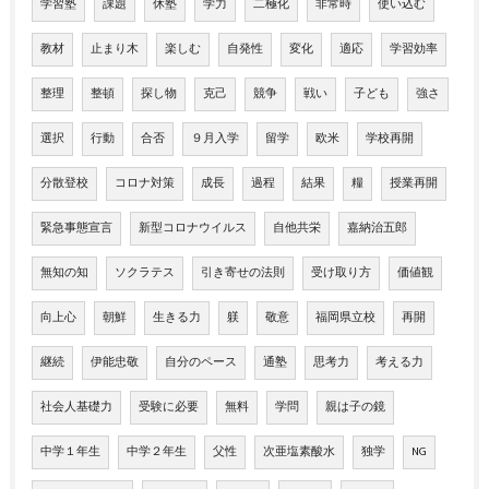
学習塾
課題
休塾
学力
二極化
非常時
使い込む
教材
止まり木
楽しむ
自発性
変化
適応
学習効率
整理
整頓
探し物
克己
競争
戦い
子ども
強さ
選択
行動
合否
９月入学
留学
欧米
学校再開
分散登校
コロナ対策
成長
過程
結果
糧
授業再開
緊急事態宣言
新型コロナウイルス
自他共栄
嘉納治五郎
無知の知
ソクラテス
引き寄せの法則
受け取り方
価値観
向上心
朝鮮
生きる力
躾
敬意
福岡県立校
再開
継続
伊能忠敬
自分のペース
通塾
思考力
考える力
社会人基礎力
受験に必要
無料
学問
親は子の鏡
中学１年生
中学２年生
父性
次亜塩素酸水
独学
NG