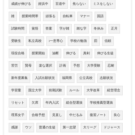
成績が伸びる
姪浜中
百道中
焦らない
ミスをしない
雑
授業時間帯
頑張る
自転車
マナー
国語
試験時間
覚悟
答案
字が雑
雑な字
冬休み
正月
受験生
私立高校
i一意専心
学校の勉強
罰
信頼
現役合格
授業開始
油断
伸びる
真剣
伸びる生徒
苦労
賢母
楽な選択
計画
予想
大学受験
忍耐
新年度募集
入試出願状況
福岡県
公立高校
志願状況
学習量
国立大学
前期試験
ルール
大学改革
経営理念
リセット
欠席
年内入試
総合型選抜
学校推薦型選抜
理系女子
合格予想
見直し
中だるみ
復習ノート
良心
感謝
ウソ
普通の生徒
第一志望
大リーグ
ドジャース