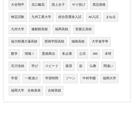
大谷翔平
北口榛花
陸上女子
やり投げ
英語資格
検定試験
九州工業大学
総合型選抜入試
AO入試
まねる
九州大学
修猷館高校
福岡高校
筑紫丘高校
福大附属大濠高校
西南学院高校
城南高校
大学進学率
数学
情報Ⅰ
悪徳商法
私企業
公共
SNS
卓球
石川佳純
学び
スピード
復習
欲
仏教
間違い
学習
一夜漬け
学習時間
ゾーン
中村学園
福岡大学
福岡大学 合格発表
合格実績