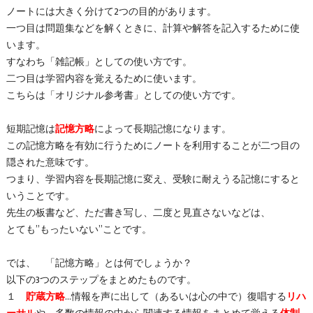
ノートには大きく分けて
2
つの目的があります。
一つ目は問題集などを解くときに、計算や解答を記入するために使
います。
すなわち「雑記帳」としての使い方です。
二つ目は学習内容を覚えるために使います。
こちらは「オリジナル参考書」としての使い方です。
短期記憶は
記憶方略
によって長期記憶になります。
この記憶方略を有効に行うためにノートを利用することが二つ目の
隠された意味です。
つまり、学習内容を長期記憶に変え、受験に耐えうる記憶にすると
いうことです。
先生の板書など、ただ書き写し、二度と見直さないなどは、
とても”もったいない”ことです。
では、 「記憶方略」とは何でしょうか？
以下の
3
つのステップをまとめたものです。
１
貯蔵方略
…情報を声に出して（あるいは心の中で）復唱する
リハ