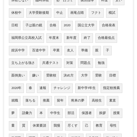
休校しない
臨時休校
塾 口コミ
個別指導
料金
安い
休校中
大学受験後期
中止
画竜点睛
フクト
模試
日程
子は親の鏡
合格
2020
国公立大学
合格発表
福岡県公立高校入試
年度末
新年度
終了
合格最低点
姪浜中学
百道中学
卒業
友人
準備
親
子
立ち上がる強さ
共通テスト
対策
問題点
勉強
面倒臭い
嫌い
受験校
決め方
大学
受験
目標
2020年
春
速報
チャレンジ
新中学1年生
指定校推薦
就職
落ちる
推薦
留年
将来の夢
高校生
素直
夢
語彙力
本
中学生
部活
保護者
挨拶
授業
量
質
休業要請
我慢
尽くす
己
教育
母性