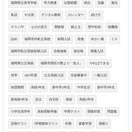
福岡県立高等学校
学力検査
出題範囲
弱点
克服
適当
私語
やる気
デジタル教材
カレンダー
続け方
テスト中
ものの見方
受験期
鍛える
雪中松拍
危機感
詰め
福岡市内私立高校
前期入試
前進
向かい風
ミス
福岡市私立高校前期入試
合格速報
祝合格
推薦入試
福岡県公立高校
福岡市西区の塾より「友人」
やればできる
倍率
2021年度
公立高校入試
生徒募集中
一般入試
休憩期間
高校1年生
新中学2年生
中学生活
新中学3年生
新高校1年生
自立
自主性
高校
高校2年生
小学生高学年
高校受験準備
中間テスト
受験対策
問題集
定期テスト
1学期期末テスト
作業
家庭学習
居眠り