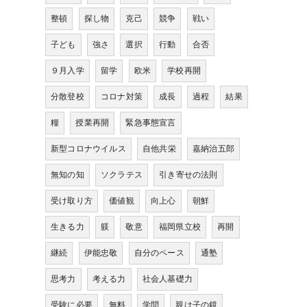
整頓
探し物
克己
競争
戦い
子ども
強さ
選択
行動
合否
９月入学
留学
欧米
学校再開
分散登校
コロナ対策
成長
過程
結果
糧
授業再開
緊急事態宣言
新型コロナウイルス
自他共栄
嘉納治五郎
無知の知
ソクラテス
引き寄せの法則
受け取り方
価値観
向上心
朝鮮
生きる力
躾
敬意
福岡県立校
再開
継続
伊能忠敬
自分のペース
通塾
思考力
考える力
社会人基礎力
受験に必要
無料
学問
親は子の鏡