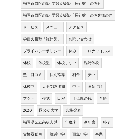
福岡市西区の塾･学習支援塾「羅針盤」の評判
福岡市西区の塾･学習支援塾「羅針盤」のお客様の声
サービス
メニュー
アクセス
学習支援塾「羅針盤」
お問い合わせ
プライバシーポリシー
休み
コロナウイルス
休校
休校塾
休校しない
臨時休校
塾 口コミ
個別指導
料金
安い
休校中
大学受験後期
中止
画竜点睛
フクト
模試
日程
子は親の鏡
合格
2020
国公立大学
合格発表
福岡県公立高校入試
年度末
新年度
終了
合格最低点
姪浜中学
百道中学
卒業