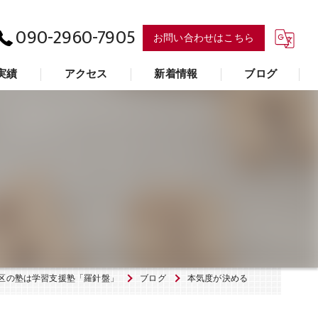
090-2960-7905
お問い合わせはこちら
実績
アクセス
新着情報
ブログ
学習支援塾「羅針盤」
区の塾は学習支援塾「羅針盤」
ブログ
本気度が決める