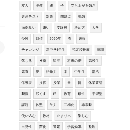
友人
準備
親
子
立ち上がる強さ
共通テスト
対策
問題点
勉強
面倒臭い
嫌い
受験校
決め方
大学
受験
目標
2020年
春
速報
>
チャレンジ
新中学1年生
指定校推薦
就職
落ちる
推薦
留年
将来の夢
高校生
素直
夢
語彙力
本
中学生
部活
保護者
挨拶
授業
量
質
休業要請
我慢
尽くす
己
教育
母性
学習塾
課題
休塾
学力
二極化
非常時
使い込む
教材
止まり木
楽しむ
自発性
変化
適応
学習効率
整理