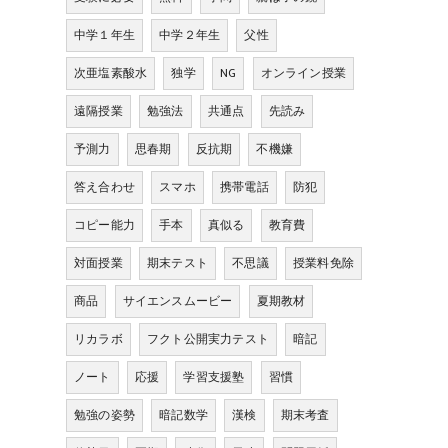
中学１年生
中学２年生
父性
次亜塩素酸水
独学
NG
オンライン授業
遠隔授業
勉強法
共通点
先読み
予測力
思春期
反抗期
不機嫌
答え合わせ
スマホ
携帯電話
防犯
コピー能力
手本
真似る
教育費
対面授業
期末テスト
不思議
授業料免除
商品
サイエンスムービー
夏期教材
リカラボ
フクト公開実力テスト
暗記
ノート
応援
学習支援塾
習慣
勉強の姿勢
暗記数学
漢検
期末考査