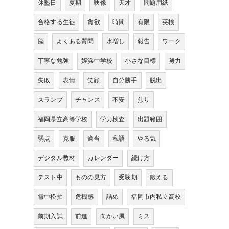
休塾日
夏期
映像
天才
問題用紙
合格する生徒
貪欲
時間
有限
英検
脳
よくある質問
水増し
報告
ワーク
丁寧な勉強
姪浜中学校
小さな目標
努力
失敗
表情
笑顔
自分勝手
脱出
スランプ
チャンス
不安
焦り
福岡県立高等学校
学力検査
出題範囲
弱点
克服
適当
私語
やる気
デジタル教材
カレンダー
続け方
テスト中
ものの見方
受験期
鍛える
雪中松拍
危機感
詰め
福岡市内私立高校
前期入試
前進
向かい風
ミス