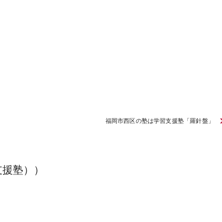
福岡市西区の塾は学習支援塾「羅針盤」
支援塾））