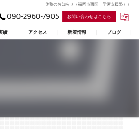
休塾のお知らせ（福岡市西区 学習支援塾））
090-2960-7905
お問い合わせはこちら
実績
アクセス
新着情報
ブログ
学習支援塾「羅針盤」