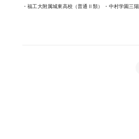
・福工大附属城東高校（普通Ⅱ類） ・中村学園三