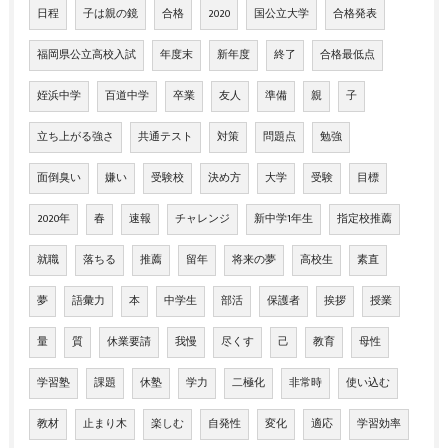
日程
子は親の鏡
合格
2020
国公立大学
合格発表
福岡県公立高校入試
年度末
新年度
終了
合格最低点
姪浜中学
百道中学
卒業
友人
準備
親
子
立ち上がる強さ
共通テスト
対策
問題点
勉強
面倒臭い
嫌い
受験校
決め方
大学
受験
目標
2020年
春
速報
チャレンジ
新中学1年生
指定校推薦
就職
落ちる
推薦
留年
将来の夢
高校生
素直
夢
語彙力
本
中学生
部活
保護者
挨拶
授業
量
質
休業要請
我慢
尽くす
己
教育
母性
学習塾
課題
休塾
学力
二極化
非常時
使い込む
教材
止まり木
楽しむ
自発性
変化
適応
学習効率