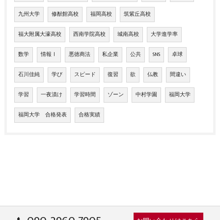
九州大学
修猷館高校
福岡高校
筑紫丘高校
福大附属大濠高校
西南学院高校
城南高校
大学進学率
数学
情報Ⅰ
悪徳商法
私企業
公共
SNS
卓球
石川佳純
学び
スピード
復習
欲
仏教
間違い
学習
一夜漬け
学習時間
ゾーン
中村学園
福岡大学
福岡大学 合格発表
合格実績