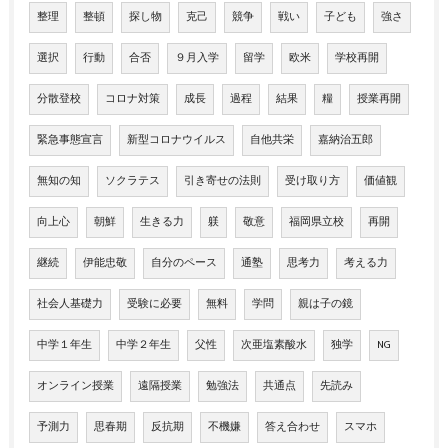
整理
整頓
探し物
克己
競争
戦い
子ども
強さ
選択
行動
合否
９月入学
留学
欧米
学校再開
分散登校
コロナ対策
成長
過程
結果
糧
授業再開
緊急事態宣言
新型コロナウイルス
自他共栄
嘉納治五郎
無知の知
ソクラテス
引き寄せの法則
受け取り方
価値観
向上心
朝鮮
生きる力
躾
敬意
福岡県立校
再開
継続
伊能忠敬
自分のペース
通塾
思考力
考える力
社会人基礎力
受験に必要
無料
学問
親は子の鏡
中学１年生
中学２年生
父性
次亜塩素酸水
独学
NG
オンライン授業
遠隔授業
勉強法
共通点
先読み
予測力
思春期
反抗期
不機嫌
答え合わせ
スマホ