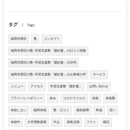
タグ
Tags
福岡市西区
塾
コンセプト
福岡市西区の塾･学習支援塾「羅針盤」の口コミ情報
福岡市西区の塾･学習支援塾「羅針盤」の評判
福岡市西区の塾･学習支援塾「羅針盤」のお客様の声
サービス
メニュー
アクセス
学習支援塾「羅針盤」
お問い合わせ
プライバシーポリシー
休み
コロナウイルス
休校
休校塾
休校しない
臨時休校
塾 口コミ
個別指導
料金
安い
休校中
大学受験後期
中止
画竜点睛
フクト
模試