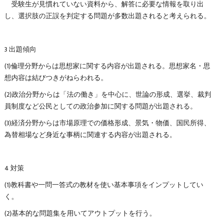
受験生が見慣れていない資料から、解答に必要な情報を取り出
し、選択肢の正誤を判定する問題が多数出題されると考えられる。
3 出題傾向
(1)倫理分野からは思想家に関する内容が出題される。思想家名・思
想内容は結びつきがねらわれる。
(2)政治分野からは「法の働き」を中心に、世論の形成、選挙、裁判
員制度など公民としての政治参加に関する問題が出題される。
(3)経済分野からは市場原理での価格形成、景気・物価、国民所得、
為替相場など身近な事柄に関連する内容が出題される。
4 対策
(1)教科書や一問一答式の教材を使い基本事項をインプットしてい
く。
(2)基本的な問題集を用いてアウトプットを行う。