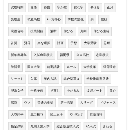
試験時間
覚悟
答案
字が雑
雑な字
冬休み
正月
受験生
私立高校
i一意専心
学校の勉強
罰
信頼
現役合格
授業開始
油断
伸びる
真剣
伸びる生徒
苦労
賢母
楽な選択
計画
予想
大学受験
忍耐
新年度募集
入試出願状況
福岡県
公立高校
志願状況
学習量
国立大学
前期試験
ルール
大学改革
経営理念
リセット
欠席
年内入試
総合型選抜
学校推薦型選抜
理系女子
合格予想
見直し
中だるみ
復習ノート
良心
感謝
ウソ
普通の生徒
第一志望
大リーグ
ドジャース
大谷翔平
北口榛花
陸上女子
やり投げ
英語資格
検定試験
九州工業大学
総合型選抜入試
AO入試
まねる