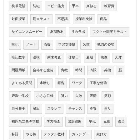
携帯電話
防犯
コピー能力
手本
真似る
教育費
対面授業
期末テスト
不思議
授業料免除
商品
サイエンスムービー
夏期教材
リカラボ
フクト公開実力テスト
暗記
ノート
応援
学習支援塾
習慣
勉強の姿勢
暗記数学
漢検
期末考査
休塾日
夏期
映像
天才
問題用紙
合格する生徒
貪欲
時間
有限
英検
脳
よくある質問
水増し
報告
ワーク
丁寧な勉強
姪浜中学校
小さな目標
努力
失敗
表情
笑顔
自分勝手
脱出
スランプ
チャンス
不安
焦り
福岡県立高等学校
学力検査
出題範囲
弱点
克服
適当
私語
やる気
デジタル教材
カレンダー
続け方