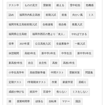
テスト中
ものの見方
受験期
鍛える
雪中松拍
危機感
詰め
福岡市内私立高校
前期入試
前進
向かい風
ミス
福岡市私立高校前期入試
合格速報
祝合格
推薦入試
福岡県公立高校
福岡市西区の塾より「友人」
やればできる
倍率
2021年度
公立高校入試
生徒募集中
一般入試
休憩期間
高校1年生
新中学2年生
中学生活
新中学3年生
新高校1年生
自立
自主性
高校
高校2年生
小学生高学年
高校受験準備
中間テスト
受験対策
問題集
定期テスト
1学期期末テスト
作業
家庭学習
居眠り
成績が伸びる
姪浜中
百道中
焦らない
ミスをしない
雑
授業時間帯
頑張る
自転車
マナー
国語