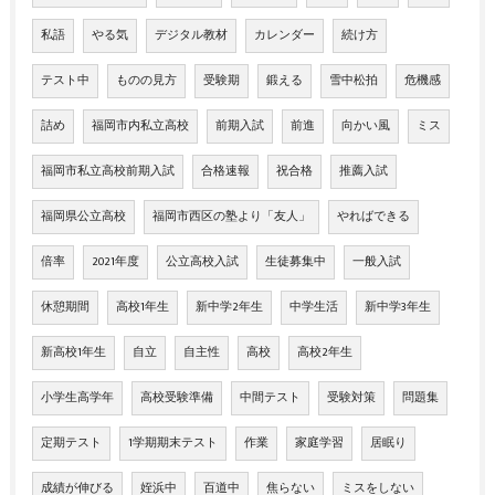
私語
やる気
デジタル教材
カレンダー
続け方
テスト中
ものの見方
受験期
鍛える
雪中松拍
危機感
詰め
福岡市内私立高校
前期入試
前進
向かい風
ミス
福岡市私立高校前期入試
合格速報
祝合格
推薦入試
福岡県公立高校
福岡市西区の塾より「友人」
やればできる
倍率
2021年度
公立高校入試
生徒募集中
一般入試
休憩期間
高校1年生
新中学2年生
中学生活
新中学3年生
新高校1年生
自立
自主性
高校
高校2年生
小学生高学年
高校受験準備
中間テスト
受験対策
問題集
定期テスト
1学期期末テスト
作業
家庭学習
居眠り
成績が伸びる
姪浜中
百道中
焦らない
ミスをしない