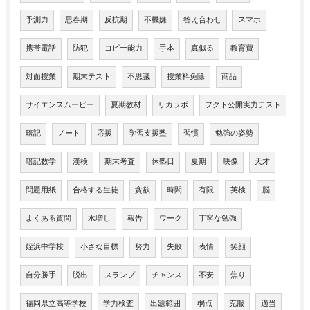
予測力
思春期
反抗期
不機嫌
答え合わせ
スマホ
携帯電話
防犯
コピー能力
手本
真似る
教育費
対面授業
期末テスト
不思議
授業料免除
商品
サイエンスムービー
夏期教材
リカラボ
フクト公開実力テスト
暗記
ノート
応援
学習支援塾
習慣
勉強の姿勢
暗記数学
漢検
期末考査
休塾日
夏期
映像
天才
問題用紙
合格する生徒
貪欲
時間
有限
英検
脳
よくある質問
水増し
報告
ワーク
丁寧な勉強
姪浜中学校
小さな目標
努力
失敗
表情
笑顔
自分勝手
脱出
スランプ
チャンス
不安
焦り
福岡県立高等学校
学力検査
出題範囲
弱点
克服
適当