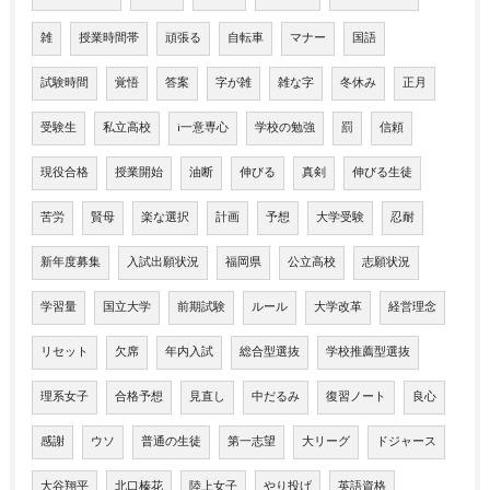
雑
授業時間帯
頑張る
自転車
マナー
国語
試験時間
覚悟
答案
字が雑
雑な字
冬休み
正月
受験生
私立高校
i一意専心
学校の勉強
罰
信頼
現役合格
授業開始
油断
伸びる
真剣
伸びる生徒
苦労
賢母
楽な選択
計画
予想
大学受験
忍耐
新年度募集
入試出願状況
福岡県
公立高校
志願状況
学習量
国立大学
前期試験
ルール
大学改革
経営理念
リセット
欠席
年内入試
総合型選抜
学校推薦型選抜
理系女子
合格予想
見直し
中だるみ
復習ノート
良心
感謝
ウソ
普通の生徒
第一志望
大リーグ
ドジャース
大谷翔平
北口榛花
陸上女子
やり投げ
英語資格