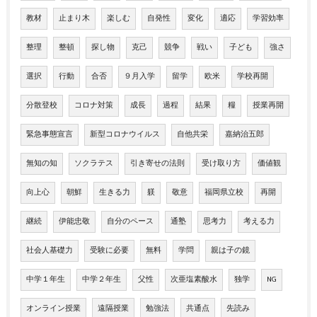
教材
止まり木
楽しむ
自発性
変化
適応
学習効率
整理
整頓
探し物
克己
競争
戦い
子ども
強さ
選択
行動
合否
９月入学
留学
欧米
学校再開
分散登校
コロナ対策
成長
過程
結果
糧
授業再開
緊急事態宣言
新型コロナウイルス
自他共栄
嘉納治五郎
無知の知
ソクラテス
引き寄せの法則
受け取り方
価値観
向上心
朝鮮
生きる力
躾
敬意
福岡県立校
再開
継続
伊能忠敬
自分のペース
通塾
思考力
考える力
社会人基礎力
受験に必要
無料
学問
親は子の鏡
中学１年生
中学２年生
父性
次亜塩素酸水
独学
NG
オンライン授業
遠隔授業
勉強法
共通点
先読み