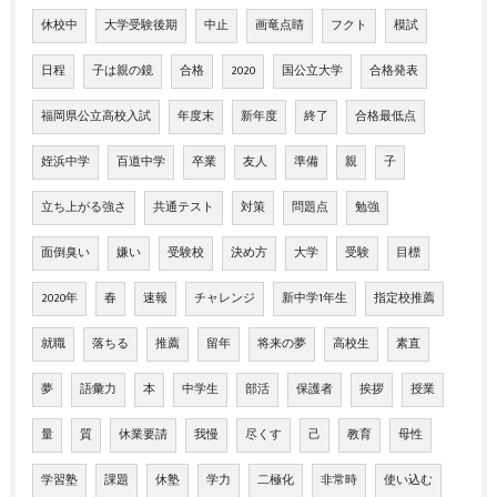
休校中
大学受験後期
中止
画竜点睛
フクト
模試
日程
子は親の鏡
合格
2020
国公立大学
合格発表
福岡県公立高校入試
年度末
新年度
終了
合格最低点
姪浜中学
百道中学
卒業
友人
準備
親
子
立ち上がる強さ
共通テスト
対策
問題点
勉強
面倒臭い
嫌い
受験校
決め方
大学
受験
目標
2020年
春
速報
チャレンジ
新中学1年生
指定校推薦
就職
落ちる
推薦
留年
将来の夢
高校生
素直
夢
語彙力
本
中学生
部活
保護者
挨拶
授業
量
質
休業要請
我慢
尽くす
己
教育
母性
学習塾
課題
休塾
学力
二極化
非常時
使い込む