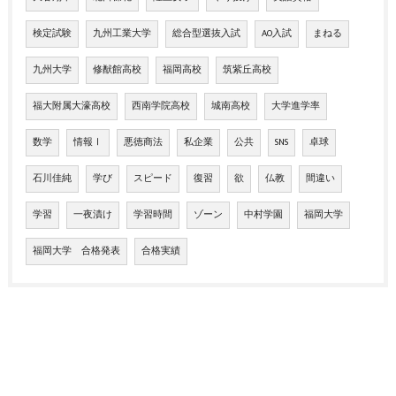
検定試験
九州工業大学
総合型選抜入試
AO入試
まねる
九州大学
修猷館高校
福岡高校
筑紫丘高校
福大附属大濠高校
西南学院高校
城南高校
大学進学率
数学
情報Ⅰ
悪徳商法
私企業
公共
SNS
卓球
石川佳純
学び
スピード
復習
欲
仏教
間違い
学習
一夜漬け
学習時間
ゾーン
中村学園
福岡大学
福岡大学 合格発表
合格実績