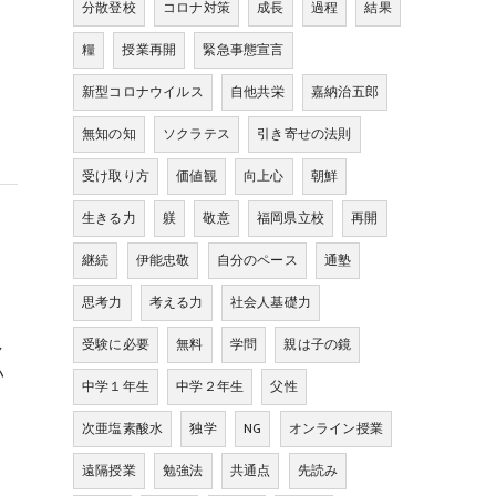
分散登校
コロナ対策
成長
過程
結果
糧
授業再開
緊急事態宣言
新型コロナウイルス
自他共栄
嘉納治五郎
無知の知
ソクラテス
引き寄せの法則
受け取り方
価値観
向上心
朝鮮
生きる力
躾
敬意
福岡県立校
再開
継続
伊能忠敬
自分のペース
通塾
思考力
考える力
社会人基礎力
し
受験に必要
無料
学問
親は子の鏡
い
中学１年生
中学２年生
父性
次亜塩素酸水
独学
NG
オンライン授業
遠隔授業
勉強法
共通点
先読み