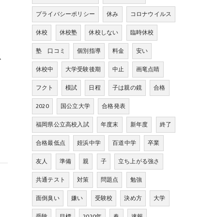
プライバシーポリシー
休み
コロナウイルス
休校
休校塾
休校しない
臨時休校
塾 口コミ
個別指導
料金
安い
ス
休校中
大学受験後期
中止
画竜点睛
フクト
模試
日程
子は親の鏡
合格
2020
国公立大学
合格発表
福岡県公立高校入試
年度末
新年度
終了
合格最低点
姪浜中学
百道中学
卒業
友人
準備
親
子
立ち上がる強さ
共通テスト
対策
問題点
勉強
面倒臭い
嫌い
受験校
決め方
大学
受験
目標
2020年
春
速報