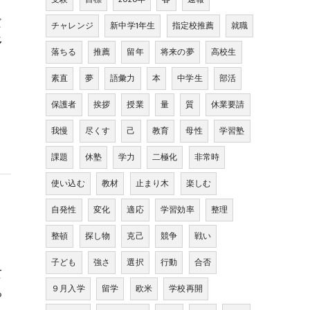
だ
チャレンジ
新中学1年生
指定校推薦
就職
多
落ちる
推薦
留年
将来の夢
高校生
素直
夢
語彙力
本
中学生
部活
保護者
挨拶
授業
量
質
休業要請
我慢
尽くす
己
教育
母性
学習塾
課題
休塾
学力
二極化
非常時
使い込む
教材
止まり木
楽しむ
自発性
変化
適応
学習効率
整理
整頓
探し物
克己
競争
戦い
子ども
強さ
選択
行動
合否
て
９月入学
留学
欧米
学校再開
ち