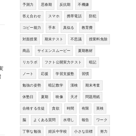
予測力
思春期
反抗期
不機嫌
答え合わせ
スマホ
携帯電話
防犯
コピー能力
手本
真似る
教育費
対面授業
期末テスト
不思議
授業料免除
商品
サイエンスムービー
夏期教材
リカラボ
フクト公開実力テスト
暗記
実
ノート
応援
学習支援塾
習慣
習
勉強の姿勢
暗記数学
漢検
期末考査
休塾日
夏期
映像
天才
問題用紙
合格する生徒
貪欲
時間
有限
英検
脳
よくある質問
水増し
報告
ワーク
丁寧な勉強
姪浜中学校
小さな目標
努力